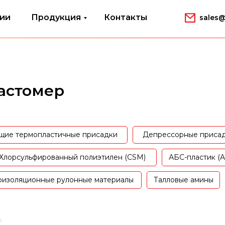
ии
Продукция
Контакты
sales@
астомер
щие термопластичные присадки
Депрессорные приса
Хлорсульфированный полиэтилен (CSM)
АБС-пластик (A
оизоляционные рулонные материалы
Талловые амины
Р