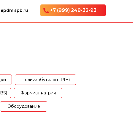
+7 (999) 248-32-93
epdm.spb.ru
дки
Полиизобутилен (PIB)
BS)
Формиат натрия
Оборудование