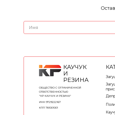
Остав
КАУЧУК
КА
И
Загу
РЕЗИНА
Загу
ОБЩЕСТВО С ОГРАНИЧЕННОЙ
прис
ОТВЕТСТВЕННОСТЬЮ
Депр
"КР КАУЧУК И РЕЗИНА"
ИНН 9729222167
Поли
КПП 781001001
Кауч