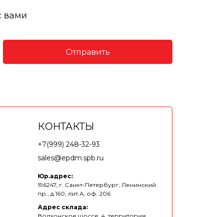
с вами
Отправить
КОНТАКТЫ
+7(999) 248-32-93
sales@epdm.spb.ru
Юр.адрес:
196247, г. Санкт-Петербург, Ленинский
пр., д.160, лит.А, оф. 206
Адрес склада:
Волхонское шоссе, 4, территория